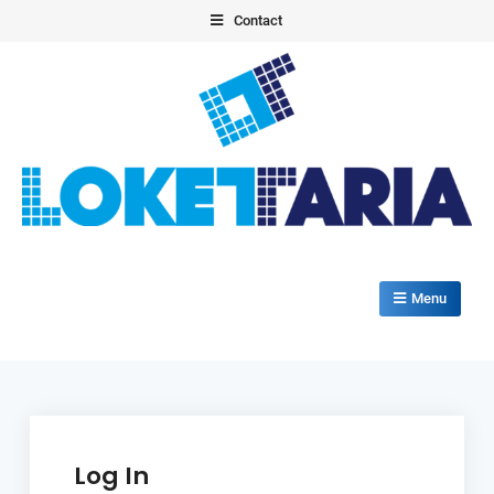
Skip
Contact
to
content
Loketautomaat
Lokettaria+
Menu
Log In