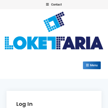
Skip
Contact
to
content
Loketautomaat
Lokettaria+
Menu
Log In