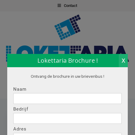
Skip
Contact
to
content
Lokettaria Brochure !
X
Loketautomaat
Lokettaria+
Ontvang de brochure in uw brievenbus !
Menu
Naam
Bedrijf
Brochure aanvragen
Adres