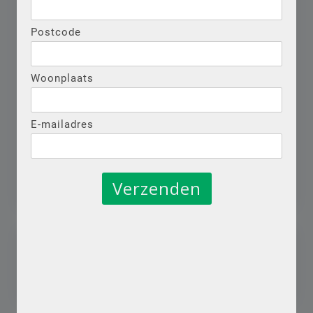
Klik hierboven op de Blauwe “Brochure” knop
Postcode
voor een digitale versie van de brochure !
Woonplaats
E-mailadres
Search
for: