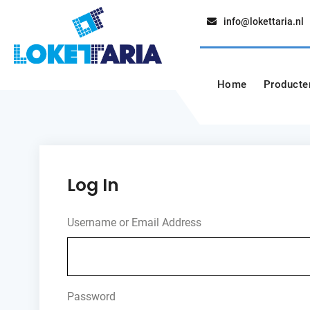
Skip
info@lokettaria.nl
to
Loketautomaa
Lokettaria+
content
Home
Producte
Log In
Username or Email Address
Password