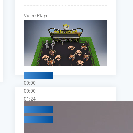
Video Player
00:00
00:00
01:24
Use Up/Down Arrow keys to increase 