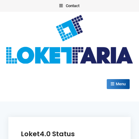
Skip
Contact
to
content
Loketautomaat
Lokettaria+
Menu
Loket4.0 Status