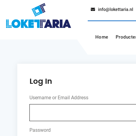
Skip
info@lokettaria.nl
to
Loketautomaa
Lokettaria+
content
Home
Producte
Log In
Username or Email Address
Password