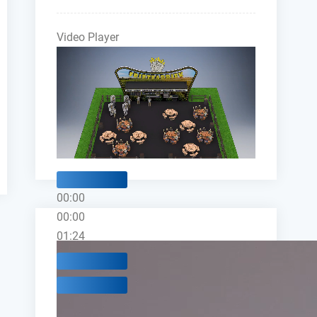
Video Player
00:00
00:00
01:24
Use Up/Down Arrow keys to increase 